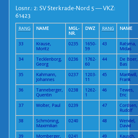
Losnr.: 2: SV Sterkrade-Nord 5 — VKZ:
61423
RANG
NAME
MGL-
DWZ
RANG
NAME
NR.
33
Krause,
0235
1650-
43
Ratsma,
Moritz
59
Midas
34
Tecklenborg,
0236
1762-
44
De Boer,
Georg
60
Bas
35
Kahmann,
0237
1203-
45
Mantwill,
Johannes
11
Frank
36
Tanneberger,
0238
1262-
46
Tewes,
Quentin
1
Eric
37
Wolter, Paul
0239
47
Cordsen,
Rudolf
38
Schmöning,
0240
48
Wendel,
Maximilian
David
39
Momberger,
0241
49
Kausch,