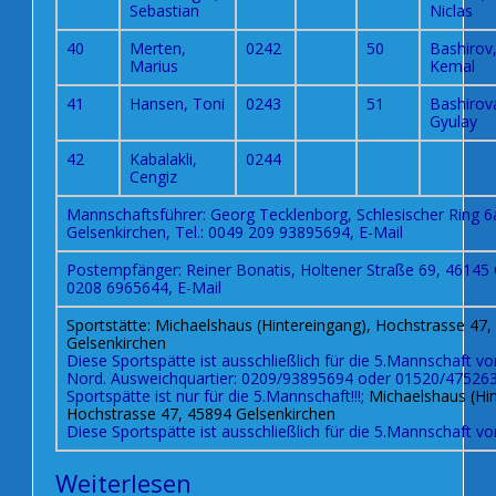
Sebastian
Niclas
40
Merten,
0242
50
Bashirov
Marius
Kemal
41
Hansen, Toni
0243
51
Bashirov
Gyulay
42
Kabalakli,
0244
Cengiz
Mannschaftsführer: Georg Tecklenborg, Schlesischer Ring 6
Gelsenkirchen, Tel.: 0049 209 93895694,
E-Mail
Postempfänger: Reiner Bonatis, Holtener Straße 69, 46145 
0208 6965644,
E-Mail
Sportstätte: Michaelshaus (Hintereingang), Hochstrasse 47,
Gelsenkirchen
Diese Sportspätte ist ausschließlich für die 5.Mannschaft vo
Nord.
Ausweichquartier:
0209/93895694 oder 01520/475263
Sportspätte ist nur für die 5.Mannschaft!!!;
Michaelshaus (Hin
Hochstrasse 47, 45894 Gelsenkirchen
Diese Sportspätte ist ausschließlich für die 5.Mannschaft v
Weiterlesen