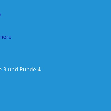
)
niere
e 3 und Runde 4