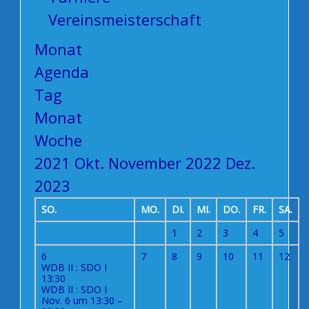
Vereinsmeisterschaft
Monat
Agenda
Tag
Monat
Woche
2021
Okt.
November 2022
Dez.
2023
SO.
MO.
DI.
MI.
DO.
FR.
SA.
1
2
3
4
5
6
7
8
9
10
11
12
WDB II : SDO I
13:30
WDB II : SDO I
Nov. 6 um 13:30 –