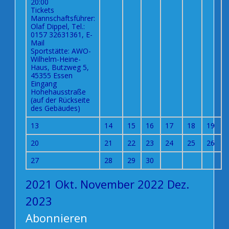
20:00
Tickets
Mannschaftsführer:
Olaf Dippel, Tel.:
0157 32631361, E-
Mail
Sportstätte: AWO-
Wilhelm-Heine-
Haus, Butzweg 5,
45355 Essen
Eingang
Hohehausstraße
(auf der Rückseite
des Gebäudes)
13
14
15
16
17
18
19
20
21
22
23
24
25
26
27
28
29
30
2021
Okt.
November 2022
Dez.
2023
Abonnieren