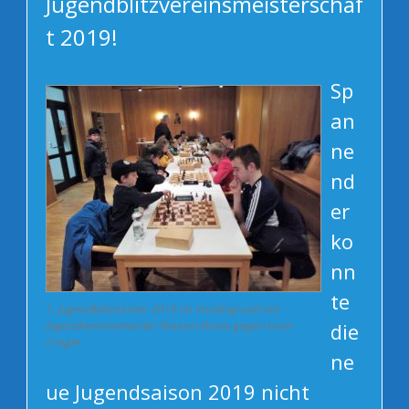
Jugendblitzvereinsmeisterschaf
t 2019!
Sp
an
ne
nd
er
ko
nn
te
1. Jugendblitzturnier 2019 im Vordergrund mit
Jugendvereinsmeister Rouven Brans gegen Leon
die
Cragie
ne
ue Jugendsaison 2019 nicht