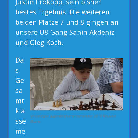
Justin Prokopp, sein bisher
bestes Ergebnis. Die weiteren
beiden Plätze 7 und 8 gingen an
unsere U8 Gang Sahin Akdeniz
und Oleg Koch.
Da
s
Ge
sa
mt
kla
Vorzeitiger Jugenblitzvereinsmeister 2019 Rouven
sse
Brans
me