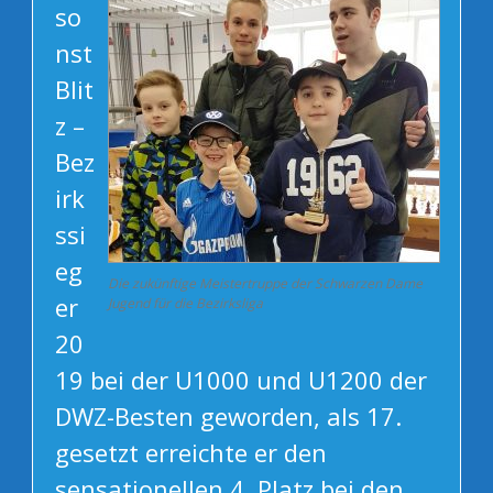
so
nst
Blit
z –
Bez
irk
ssi
eg
Die zukünftige Meistertruppe der Schwarzen Dame
er
Jugend für die Bezirksliga
20
19 bei der U1000 und U1200 der
DWZ-Besten geworden, als 17.
gesetzt erreichte er den
sensationellen 4. Platz bei den